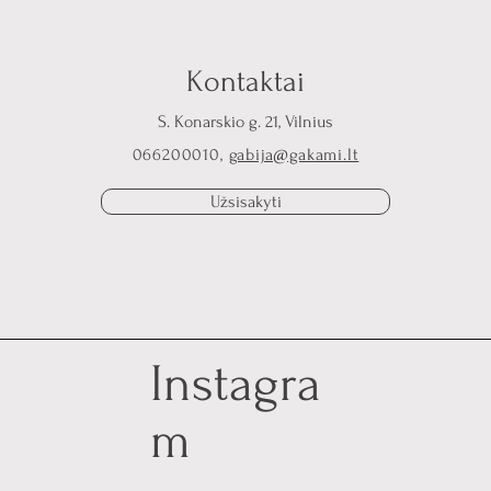
Kontaktai
S. Konarskio g. 21, Vilnius
066200010,
gabija@gakami.lt
Užsisakyti
Instagra
m