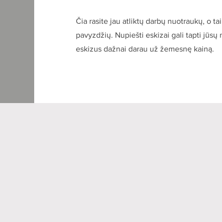
Čia rasite jau atliktų darbų nuotraukų, o t
pavyzdžių. Nupiešti eskizai gali tapti jūsų 
eskizus dažnai darau už žemesnę kainą.