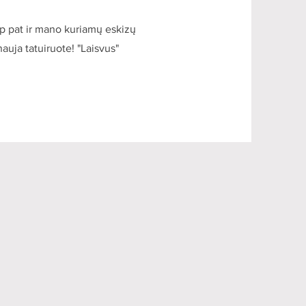
aip pat ir mano kuriamų eskizų
nauja tatuiruote! "Laisvus"