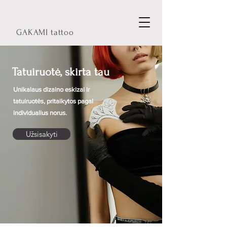
GAKAMI tattoo
Tatuiruotė, skirta tau
Uni
kalaus dizaino eskizai ir
tatuiruotės, pritaikytos pagal
individualius norus.
Užsisakyti