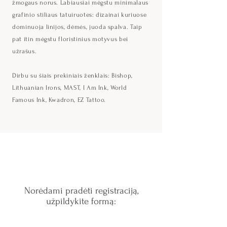
žmogaus norus. Labiausiai mėgstu minimalaus
grafinio stiliaus tatuiruotes: dizainai kuriuose
dominuoja linijos, dėmės,
juoda spalva. Taip
pat itin mėgstu
floristinius motyvus bei
užrašus.
Dirbu su šiais prekiniais ženklais: Bishop,
Lithuanian Irons, MAST, I Am Ink, World
Famous Ink, Kwadron, EZ Tattoo.
Norėdami pradėti registraciją,
užpildykite formą: