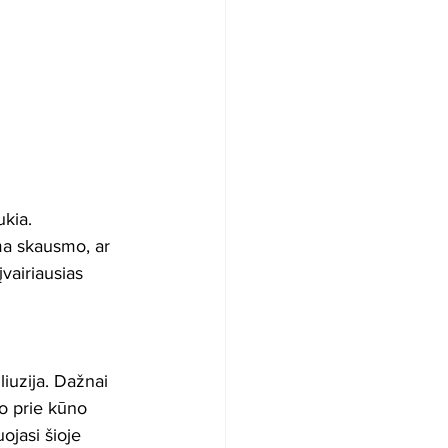
ukia. 
ma skausmo, ar 
vairiausias 
liuzija. Dažnai 
ko prie kūno 
ojasi šioje 