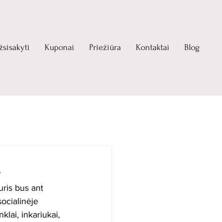
žsisakyti
Kuponai
Priežiūra
Kontaktai
Blog
s
uris bus ant 
socialinėje 
lai, inkariukai, 