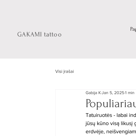
Pa
GAKAMI tattoo
Visi įrašai
Gabija K
Jan 5, 2025
1 min
Populiaria
Tatuiruotės - labai in
jūsų kūno visą likusį 
erdvėje, neišvengiama