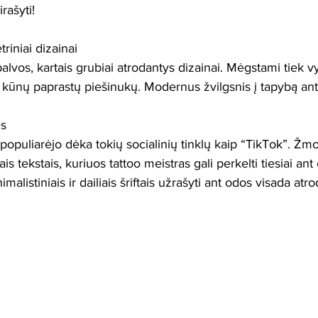
rašyti!
triniai dizainai
alvos, kartais grubiai atrodantys dizainai. Mėgstami tiek vy
 kūnų paprastų piešinukų. Modernus žvilgsnis į tapybą an
ės
špopuliarėjo dėka tokių socialinių tinklų kaip “TikTok”. Žm
s tekstais, kuriuos tattoo meistras gali perkelti tiesiai ant 
malistiniais ir dailiais šriftais užrašyti ant odos visada atro