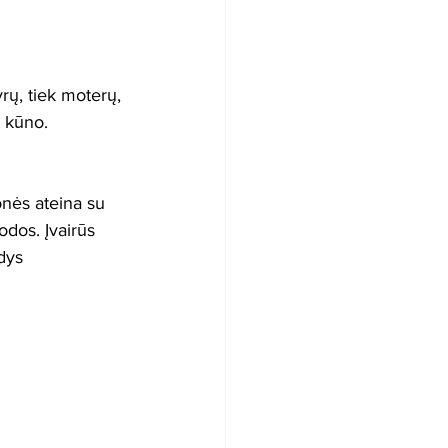
rų, tiek moterų, 
t kūno.
onės ateina su 
odos. Įvairūs 
dys 