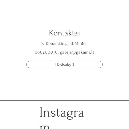
Kontaktai
S. Konarskio g. 21, Vilnius
Kultūrinės tatuiruočių tradicijos:
Tatui
066200010,
gabija@gakami.lt
istorija ir esamas statusas
gyve
karje
Užsisakyti
Instagra
m