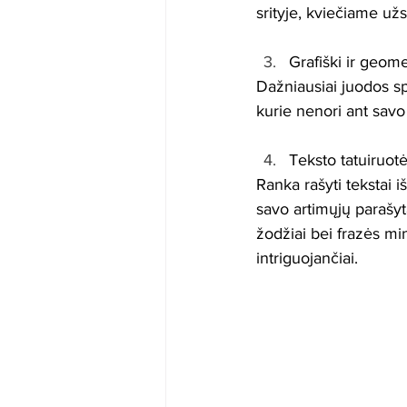
srityje, kviečiame užsi
Grafiški ir geome
Dažniausiai juodos sp
kurie nenori ant savo
Teksto tatuiruot
Ranka rašyti tekstai i
savo artimųjų parašytai
žodžiai bei frazės mini
intriguojančiai.