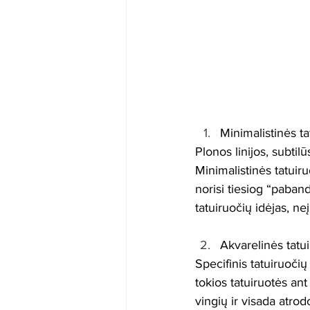
Minimalistinės ta
Plonos linijos, subtil
Minimalistinės tatuir
norisi tiesiog “paband
tatuiruočių idėjas, ne
Akvarelinės tatu
Specifinis tatuiruočių
tokios tatuiruotės an
vingių ir visada atrod