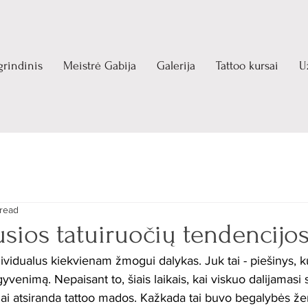
grindinis
Meistrė Gabija
Galerija
Tattoo kursai
U
 read
usios tatuiruočių tendencijo
dividualus kiekvienam žmogui dalykas. Juk tai - piešinys, k
gyvenimą. Nepaisant to, šiais laikais, kai viskuo dalijamasi 
i atsiranda tattoo mados. Kažkada tai buvo begalybės ženk