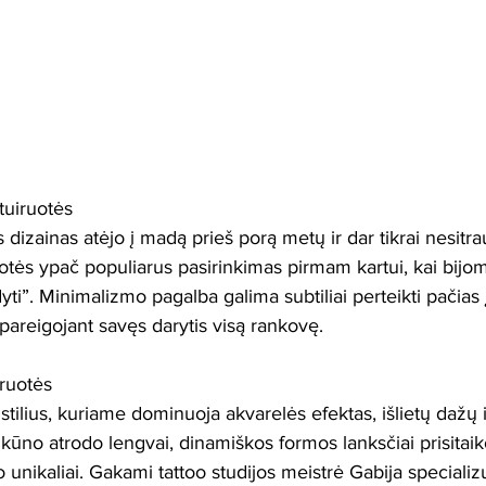
tuiruotės
ūs dizainas atėjo į madą prieš porą metų ir dar tikrai nesitra
uotės ypač populiarus pasirinkimas pirmam kartui, kai bijo
yti”. Minimalizmo pagalba galima subtiliai perteikti pačias į
įpareigojant savęs darytis visą rankovę.
iruotės
 stilius, kuriame dominuoja akvarelės efektas, išlietų dažų i
t kūno atrodo lengvai, dinamiškos formos lanksčiai prisitai
o unikaliai. Gakami tattoo studijos meistrė Gabija specializu